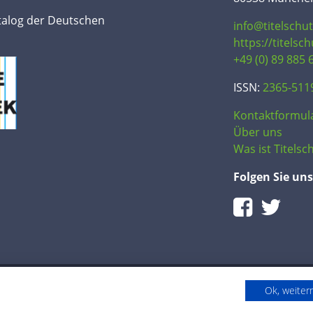
talog der Deutschen
info@titelschu
https://titelsc
+49 (0) 89 885 
ISSN:
2365-511
Kontaktformul
Über uns
Was ist Titelsch
Folgen Sie uns
Ok, weite