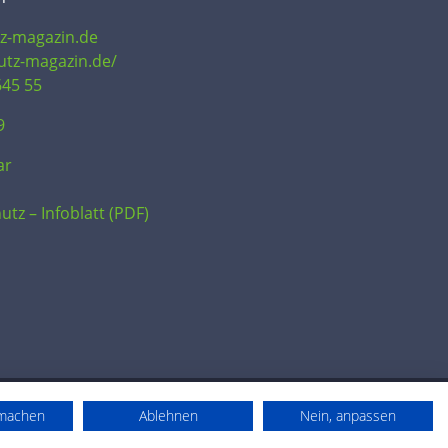
tz-magazin.de
hutz-magazin.de/
645 55
9
ar
utz – Infoblatt (PDF)
rmachen
Ablehnen
Nein, anpassen