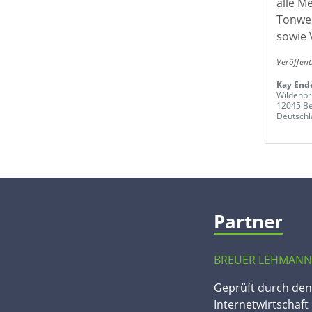
alle M
Tonwer
sowie 
Veröffen
Kay Ende
Wildenbr
12045 Be
Deutschl
Partner
BREUER LEHMANN
Geprüft durch de
Internetwirtschaft 