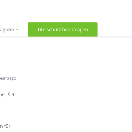
agazin
Titelschutz beantragen
beantragt:
hG, § 9
n für