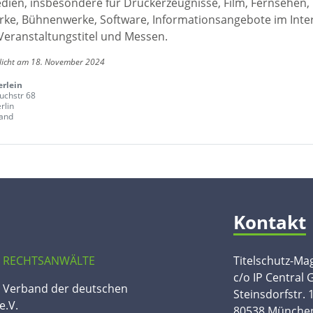
edien, insbesondere für Druckerzeugnisse, Film, Fernsehen,
ke, Bühnenwerke, Software, Informationsangebote im Inte
Veranstaltungstitel und Messen.
tlicht am 18. November 2024
rlein
uchstr 68
rlin
and
Kontakt
 RECHTSANWÄLTE
Titelschutz-Ma
c/o IP Central
n Verband der deutschen
Steinsdorfstr. 
e.V.
80538 Münche