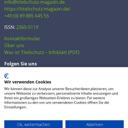
info@titelschutz-magazin.de
https://titelschutz-magazin.de/
+49 (0) 89 885 645 55
ISSN:
2365-5119
Kontaktformular
Über uns
Was ist Titelschutz – Infoblatt (PDF)
Folgen Sie uns
Wir verwenden Cookies
Wir können diese zur Analyse unserer Besucherdaten platzieren, um
unsere Webseite zu verbessern, personalisierte Inhalte anzuzeigen und
Ihnen ein großartiges Webseiten-Erlebnis zu bieten. Für weitere
Informationen zu den von uns verwendeten Cookies öffnen Sie die
Einstellungen.
© 2020 IP Central GmbH
Ok, weitermachen
Ablehnen
FAQ
Datenschutzerklärung
AGB
Preise