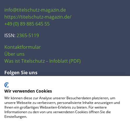
info@titelschutz-magazin.de
https://titelschutz-magazin.de/
+49 (0) 89 885 645 55
ISSN:
2365-5119
Kontaktformular
Über uns
Was ist Titelschutz – Infoblatt (PDF)
Folgen Sie uns
Wir verwenden Cookies
Wir können diese zur Analyse unserer Besucherdaten platzieren, um
unsere Webseite zu verbessern, personalisierte Inhalte anzuzeigen und
Ihnen ein großartiges Webseiten-Erlebnis zu bieten. Für weitere
Informationen zu den von uns verwendeten Cookies öffnen Sie die
Einstellungen.
© 2020 IP Central GmbH