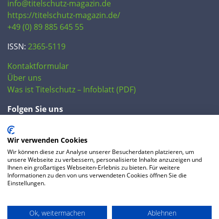
info@titelschutz-magazin.de
https://titelschutz-magazin.de/
+49 (0) 89 885 645 55
ISSN:
2365-5119
Kontaktformular
Über uns
Was ist Titelschutz – Infoblatt (PDF)
Folgen Sie uns
Wir verwenden Cookies
Wir können diese zur Analyse unserer Besucherdaten platzieren, um
unsere Webseite zu verbessern, personalisierte Inhalte anzuzeigen und
Ihnen ein großartiges Webseiten-Erlebnis zu bieten. Für weitere
Informationen zu den von uns verwendeten Cookies öffnen Sie die
Einstellungen.
© 2020 IP Central GmbH
Ok, weitermachen
Ablehnen
FAQ
Datenschutzerklärung
AGB
Preise