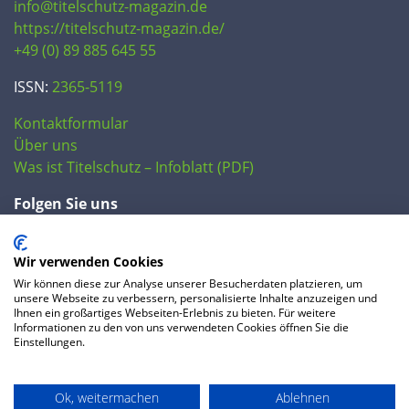
info@titelschutz-magazin.de
https://titelschutz-magazin.de/
+49 (0) 89 885 645 55
ISSN:
2365-5119
Kontaktformular
Über uns
Was ist Titelschutz – Infoblatt (PDF)
Folgen Sie uns
Wir verwenden Cookies
Wir können diese zur Analyse unserer Besucherdaten platzieren, um
unsere Webseite zu verbessern, personalisierte Inhalte anzuzeigen und
Ihnen ein großartiges Webseiten-Erlebnis zu bieten. Für weitere
Informationen zu den von uns verwendeten Cookies öffnen Sie die
Einstellungen.
© 2020 IP Central GmbH
Ok, weitermachen
Ablehnen
FAQ
Datenschutzerklärung
AGB
Preise