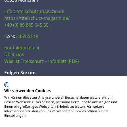
info@titelschutz-magazin.de
https://titelschutz-magazin.de/
+49 (0) 89 885 645 55
ISSN:
2365-5119
Kontaktformular
Über uns
Was ist Titelschutz – Infoblatt (PDF)
Folgen Sie uns
Wir verwenden Cookies
Wir können diese zur Analyse unserer Besucherdaten platzieren, um
unsere Webseite zu verbessern, personalisierte Inhalte anzuzeigen und
Ihnen ein großartiges Webseiten-Erlebnis zu bieten. Für weitere
Informationen zu den von uns verwendeten Cookies öffnen Sie die
Einstellungen.
© 2020 IP Central GmbH