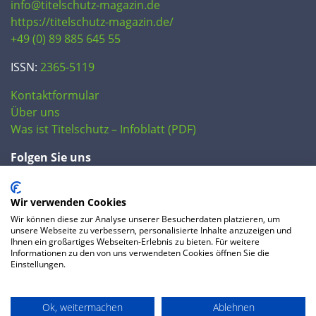
info@titelschutz-magazin.de
https://titelschutz-magazin.de/
+49 (0) 89 885 645 55
ISSN:
2365-5119
Kontaktformular
Über uns
Was ist Titelschutz – Infoblatt (PDF)
Folgen Sie uns
Wir verwenden Cookies
Wir können diese zur Analyse unserer Besucherdaten platzieren, um
unsere Webseite zu verbessern, personalisierte Inhalte anzuzeigen und
Ihnen ein großartiges Webseiten-Erlebnis zu bieten. Für weitere
Informationen zu den von uns verwendeten Cookies öffnen Sie die
Einstellungen.
© 2020 IP Central GmbH
Ok, weitermachen
Ablehnen
FAQ
Datenschutzerklärung
AGB
Preise