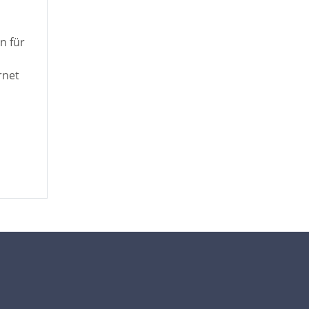
n für
rnet