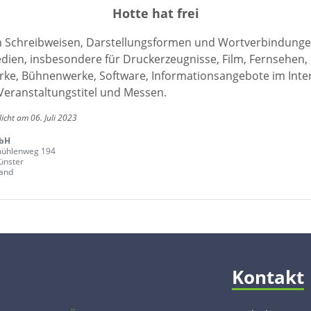
Hotte hat frei
en Schreibweisen, Darstellungsformen und Wortverbindunge
edien, insbesondere für Druckerzeugnisse, Film, Fernsehen,
ke, Bühnenwerke, Software, Informationsangebote im Inte
Veranstaltungstitel und Messen.
licht am 06. Juli 2023
bH
mühlenweg 194
ünster
and
Kontakt