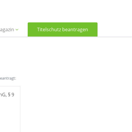
agazin
Titelschutz beantragen
beantragt:
hG, § 9