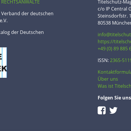
 RECHTSANWÄLTE
Titelschutz-Ma
c/o IP Central
n Verband der deutschen
Steinsdorfstr. 
e.V.
80538 Münche
talog der Deutschen
info@titelschu
https://titelsc
+49 (0) 89 885 
ISSN:
2365-511
Kontaktformul
Über uns
Was ist Titelsch
Folgen Sie uns