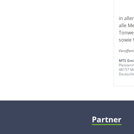
in all
alle M
Tonwer
sowie 
Veröffent
MTS Gm
Pleister
48157 M
Deutschl
Partner