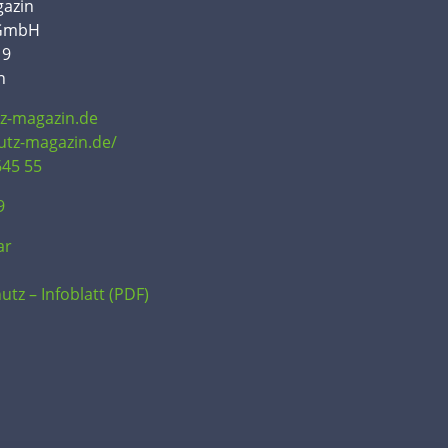
gazin
 GmbH
19
n
tz-magazin.de
hutz-magazin.de/
645 55
9
ar
utz – Infoblatt (PDF)