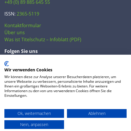
+49 (0) 89 885 645 55
ISSN:
2365-5119
Kontaktformular
Über uns
Was ist Titelschutz – Infoblatt (PDF)
Folgen Sie uns
Wir verwenden Cookies
Wir können diese zur Analyse unserer Besucherdaten platzieren, um
unsere Webseite zu verbessern, personalisierte Inhalte anzuzeigen und
Ihnen ein großartiges Webseiten-Erlebnis zu bieten. Für weitere
Informationen zu den von uns verwendeten Cookies öffnen Sie die
Einstellungen.
© 2020 IP Central GmbH
Ok, weitermachen
Ablehnen
FAQ
Datenschutzerklärung
AGB
Preise
Impressum
Nein, anpassen