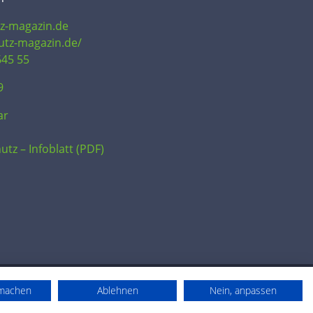
tz-magazin.de
hutz-magazin.de/
645 55
9
ar
utz – Infoblatt (PDF)
rmachen
Ablehnen
Nein, anpassen