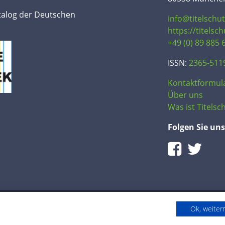
talog der Deutschen
info@titelschu
https://titelsc
+49 (0) 89 885 
ISSN:
2365-511
Kontaktformul
Über uns
Was ist Titelsch
Folgen Sie uns
Ok, weite