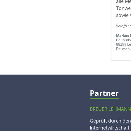
alle M
Tonwer
sowie 
Veröffent
Markus 
Baurenb
88299 Le
Deutschl
Partner
BREUER LEHMANN
Geprüft durch de
Internetwirtschaft 