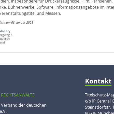
edien, insbesondere für Druckerzeugnisse, Film, Fernsehen,
ke, Bühnenwerke, Software, Informationsangebote im Inte
Veranstaltungstitel und Messen.
licht am 08. Januar 2023
Modery
ergweg 4
utkirch
and
Kontakt
 RECHTSANWÄLTE
Titelschutz-Ma
c/o IP Central
n Verband der deutschen
Steinsdorfstr. 
e.V.
80538 Münche