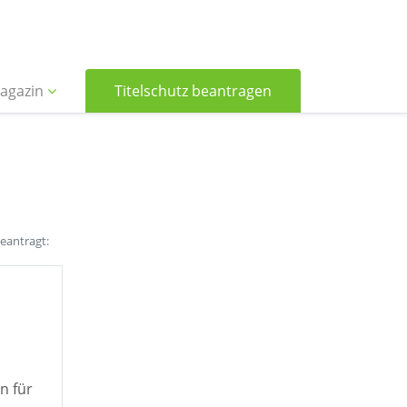
agazin
Titelschutz beantragen
beantragt:
n für