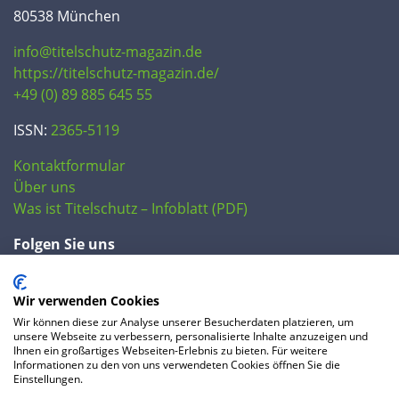
80538 München
info@titelschutz-magazin.de
https://titelschutz-magazin.de/
+49 (0) 89 885 645 55
ISSN:
2365-5119
Kontaktformular
Über uns
Was ist Titelschutz – Infoblatt (PDF)
Folgen Sie uns
Wir verwenden Cookies
Wir können diese zur Analyse unserer Besucherdaten platzieren, um
unsere Webseite zu verbessern, personalisierte Inhalte anzuzeigen und
Ihnen ein großartiges Webseiten-Erlebnis zu bieten. Für weitere
Informationen zu den von uns verwendeten Cookies öffnen Sie die
Einstellungen.