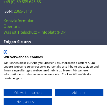
+49 (0) 89 885 645 55
ISSN:
2365-5119
Kontaktformular
Über uns
Was ist Titelschutz – Infoblatt (PDF)
Folgen Sie uns
Wir verwenden Cookies
Wir können diese zur Analyse unserer Besucherdaten platzieren, um
unsere Webseite zu verbessern, personalisierte Inhalte anzuzeigen und
Ihnen ein großartiges Webseiten-Erlebnis zu bieten. Für weitere
Informationen zu den von uns verwendeten Cookies öffnen Sie die
Einstellungen.
© 2020 IP Central GmbH
Ok, weitermachen
Ablehnen
FAQ
Datenschutzerklärung
AGB
Preise
Impressum
Nein, anpassen