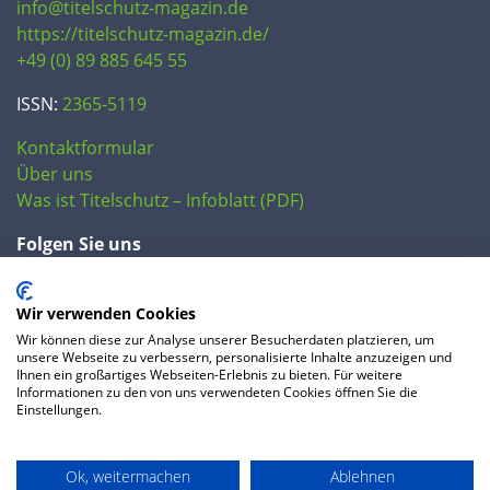
info@titelschutz-magazin.de
https://titelschutz-magazin.de/
+49 (0) 89 885 645 55
ISSN:
2365-5119
Kontaktformular
Über uns
Was ist Titelschutz – Infoblatt (PDF)
Folgen Sie uns
Wir verwenden Cookies
Wir können diese zur Analyse unserer Besucherdaten platzieren, um
unsere Webseite zu verbessern, personalisierte Inhalte anzuzeigen und
Ihnen ein großartiges Webseiten-Erlebnis zu bieten. Für weitere
Informationen zu den von uns verwendeten Cookies öffnen Sie die
Einstellungen.
© 2020 IP Central GmbH
Ok, weitermachen
Ablehnen
FAQ
Datenschutzerklärung
AGB
Preise