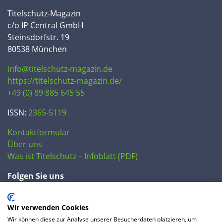
Titelschutz-Magazin
c/o IP Central GmbH
Steinsdorfstr. 19
80538 München
info@titelschutz-magazin.de
https://titelschutz-magazin.de/
+49 (0) 89 885 645 55
ISSN:
2365-5119
Kontaktformular
Über uns
Was ist Titelschutz – Infoblatt (PDF)
Folgen Sie uns
Wir verwenden Cookies
Wir können diese zur Analyse unserer Besucherdaten platzieren, um