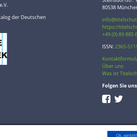
Steinsdorfstr. 
e.V.
80538 Münche
talog der Deutschen
info@titelschu
https://titelsc
+49 (0) 89 885 
ISSN:
2365-511
Kontaktformul
Über uns
Was ist Titelsch
Folgen Sie uns
Ok, weite