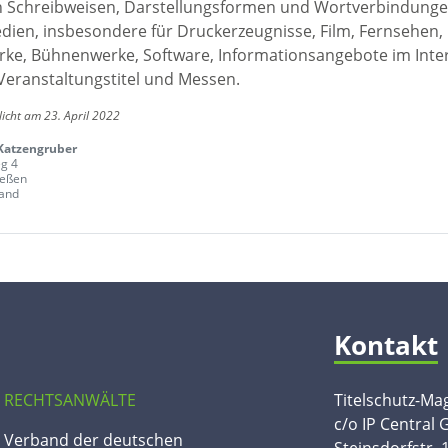
en Schreibweisen, Darstellungsformen und Wortverbindunge
edien, insbesondere für Druckerzeugnisse, Film, Fernsehen,
ke, Bühnenwerke, Software, Informationsangebote im Inte
Veranstaltungstitel und Messen.
licht am 23. April 2022
Katzengruber
g 4
ießen
and
Kontakt
 RECHTSANWÄLTE
Titelschutz-Ma
c/o IP Central
n Verband der deutschen