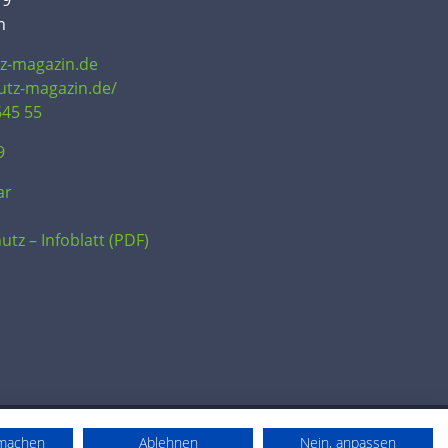
19
n
tz-magazin.de
hutz-magazin.de/
645 55
9
ar
utz – Infoblatt (PDF)
rmachen
Ablehnen
Nein, anpassen