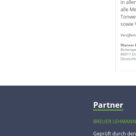
in all
alle M
Tonwer
sowie 
Veröffent
Werner 
Birkenwe
86911 D
Deutschl
Partner
BREUER LEHMANN
Geprüft durch de