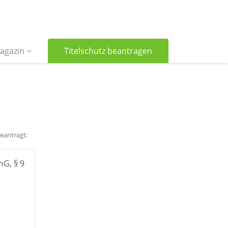
agazin
Titelschutz beantragen
beantragt:
hG, § 9