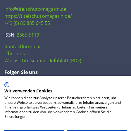
info@titelschutz-magazin.de
https://titelschutz-magazin.de/
+49 (0) 89 885 645 55
ISSN:
2365-5119
Kontaktformular
Über uns
Was ist Titelschutz – Infoblatt (PDF)
Folgen Sie uns
Wir verwenden Cookies
Wir können diese zur Analyse unserer Besucherdaten platzieren, um
unsere Webseite zu verbessern, personalisierte Inhalte anzuzeigen und
Ihnen ein großartiges Webseiten-Erlebnis zu bieten. Für weitere
Informationen zu den von uns verwendeten Cookies öffnen Sie die
Einstellungen.
© 2020 IP Central GmbH