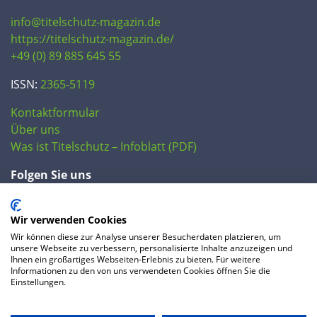
info@titelschutz-magazin.de
https://titelschutz-magazin.de/
+49 (0) 89 885 645 55
ISSN:
2365-5119
Kontaktformular
Über uns
Was ist Titelschutz – Infoblatt (PDF)
Folgen Sie uns
Wir verwenden Cookies
Wir können diese zur Analyse unserer Besucherdaten platzieren, um
unsere Webseite zu verbessern, personalisierte Inhalte anzuzeigen und
Ihnen ein großartiges Webseiten-Erlebnis zu bieten. Für weitere
Informationen zu den von uns verwendeten Cookies öffnen Sie die
Einstellungen.
© 2020 IP Central GmbH