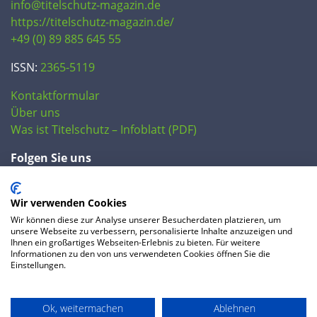
info@titelschutz-magazin.de
https://titelschutz-magazin.de/
+49 (0) 89 885 645 55
ISSN:
2365-5119
Kontaktformular
Über uns
Was ist Titelschutz – Infoblatt (PDF)
Folgen Sie uns
Wir verwenden Cookies
Wir können diese zur Analyse unserer Besucherdaten platzieren, um
unsere Webseite zu verbessern, personalisierte Inhalte anzuzeigen und
Ihnen ein großartiges Webseiten-Erlebnis zu bieten. Für weitere
Informationen zu den von uns verwendeten Cookies öffnen Sie die
Einstellungen.
© 2020 IP Central GmbH
Ok, weitermachen
Ablehnen
FAQ
Datenschutzerklärung
AGB
Preise