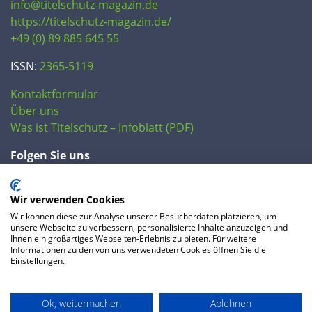
info@titelschutz-magazin.de
https://titelschutz-magazin.de/
+49 (0) 89 885 645 55
ISSN:
2365-5119
Kontaktformular
Über uns
Was ist Titelschutz – Infoblatt (PDF)
Folgen Sie uns
Wir verwenden Cookies
Wir können diese zur Analyse unserer Besucherdaten platzieren, um
unsere Webseite zu verbessern, personalisierte Inhalte anzuzeigen und
Ihnen ein großartiges Webseiten-Erlebnis zu bieten. Für weitere
Informationen zu den von uns verwendeten Cookies öffnen Sie die
Einstellungen.
© 2020 IP Central GmbH
Ok, weitermachen
Ablehnen
FAQ
Datenschutzerklärung
AGB
Preise