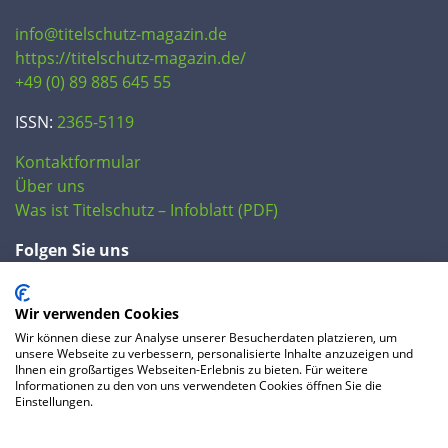
info@titelschutz-magazin.de
https://titelschutz-magazin.de/
+49 (0) 89 885 645 55
ISSN:
2365-5119
Kontaktformular
Über uns
Was ist Titelschutz – Infoblatt (PDF)
Folgen Sie uns
Wir verwenden Cookies
Wir können diese zur Analyse unserer Besucherdaten platzieren, um
unsere Webseite zu verbessern, personalisierte Inhalte anzuzeigen und
Ihnen ein großartiges Webseiten-Erlebnis zu bieten. Für weitere
Informationen zu den von uns verwendeten Cookies öffnen Sie die
Einstellungen.
© 2020 IP Central GmbH