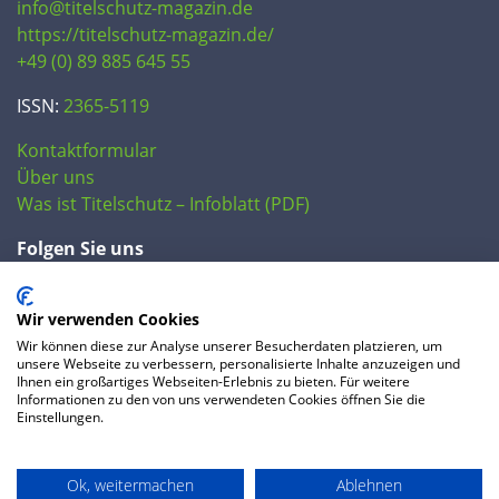
info@titelschutz-magazin.de
https://titelschutz-magazin.de/
+49 (0) 89 885 645 55
ISSN:
2365-5119
Kontaktformular
Über uns
Was ist Titelschutz – Infoblatt (PDF)
Folgen Sie uns
Wir verwenden Cookies
Wir können diese zur Analyse unserer Besucherdaten platzieren, um
unsere Webseite zu verbessern, personalisierte Inhalte anzuzeigen und
Ihnen ein großartiges Webseiten-Erlebnis zu bieten. Für weitere
Informationen zu den von uns verwendeten Cookies öffnen Sie die
Einstellungen.
© 2020 IP Central GmbH
Ok, weitermachen
Ablehnen
FAQ
Datenschutzerklärung
AGB
Preise