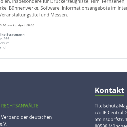
edien, insbesondere für Druckerzeugnisse, Film, Fernsehen,
ke, Bühnenwerke, Software, Informationsangebote im Inte
Veranstaltungstitel und Messen.
licht am 15. April 2022
alke-Stratmann
r. 266
ochum
and
Kontakt
 RECHTSANWÄLTE
Titelschutz-Ma
c/o IP Central
n Verband der deutschen
Steinsdorfstr. 
e.V.
80538 Münche