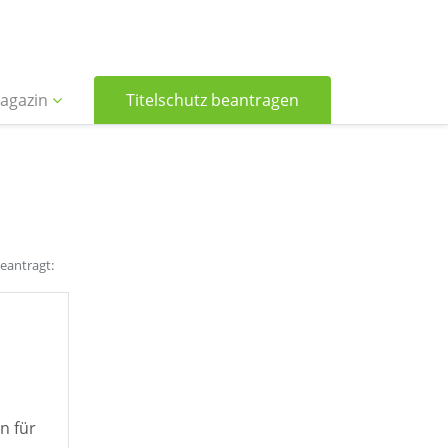
agazin
Titelschutz beantragen
beantragt:
n für