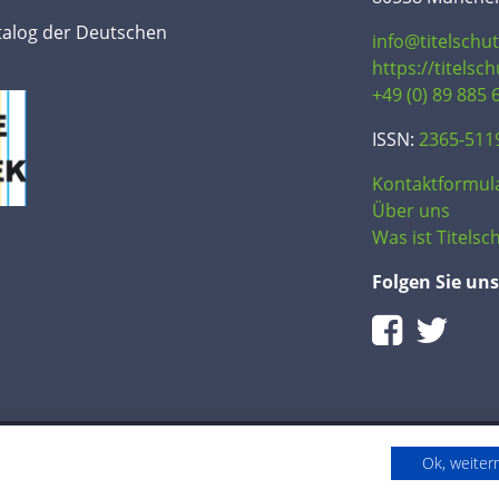
talog der Deutschen
info@titelschu
https://titelsc
+49 (0) 89 885 
ISSN:
2365-511
Kontaktformul
Über uns
Was ist Titelsch
Folgen Sie uns
Ok, weite