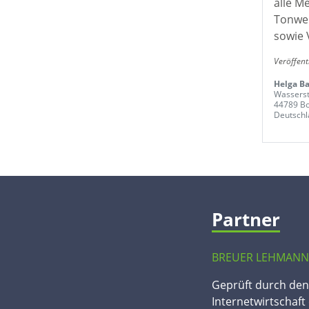
alle M
Tonwer
sowie 
Veröffent
Helga B
Wasserst
44789 B
Deutschl
Partner
BREUER LEHMANN
Geprüft durch de
Internetwirtschaft 