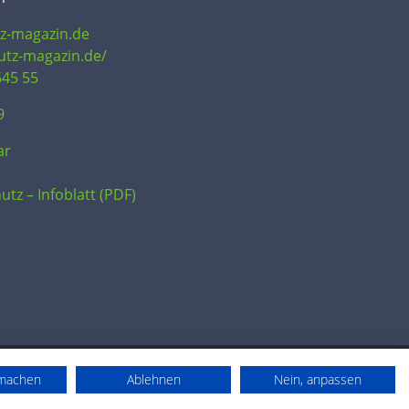
tz-magazin.de
hutz-magazin.de/
645 55
9
ar
utz – Infoblatt (PDF)
rmachen
Ablehnen
Nein, anpassen