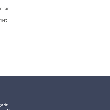
n für
rnet
gazin