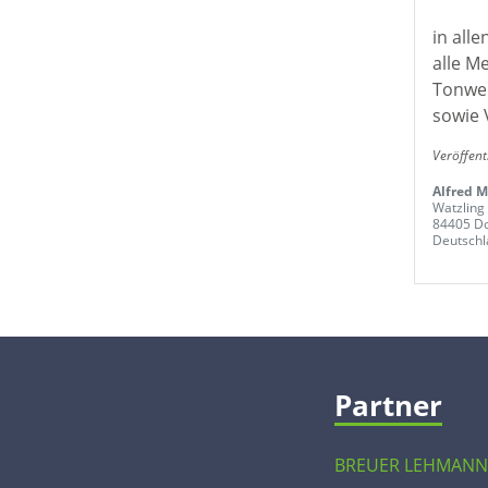
in all
alle M
Tonwer
sowie 
Veröffent
Alfred M
Watzling
84405 Do
Deutschl
Partner
BREUER LEHMANN