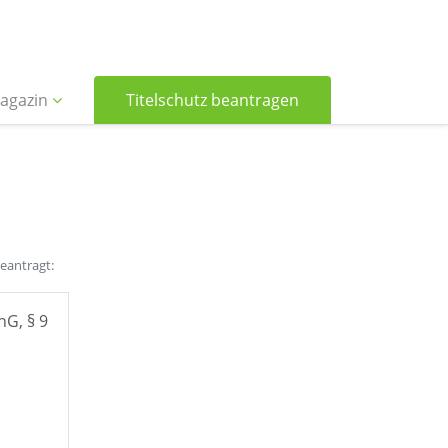
agazin
Titelschutz beantragen
beantragt:
hG, § 9