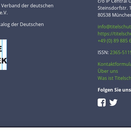
c/o IP Central
n Verband der deutschen
Steinsdorfstr. 
e.V.
80538 Münche
talog der Deutschen
info@titelschu
https://titelsc
+49 (0) 89 885 
ISSN:
2365-511
Kontaktformul
Über uns
Was ist Titelsch
Folgen Sie uns