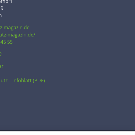
 GmbH
19
n
tz-magazin.de
hutz-magazin.de/
645 55
9
ar
utz – Infoblatt (PDF)