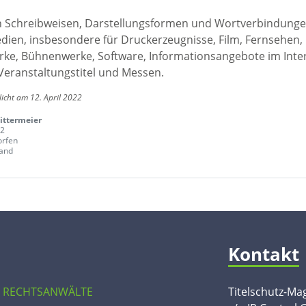
en Schreibweisen, Darstellungsformen und Wortverbindunge
edien, insbesondere für Druckerzeugnisse, Film, Fernsehen,
ke, Bühnenwerke, Software, Informationsangebote im Inte
Veranstaltungstitel und Messen.
licht am 12. April 2022
ittermeier
 2
rfen
and
Kontakt
 RECHTSANWÄLTE
Titelschutz-Ma