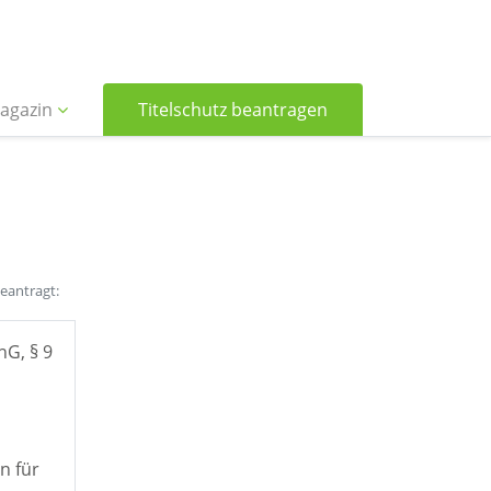
agazin
Titelschutz beantragen
beantragt:
hG, § 9
n für