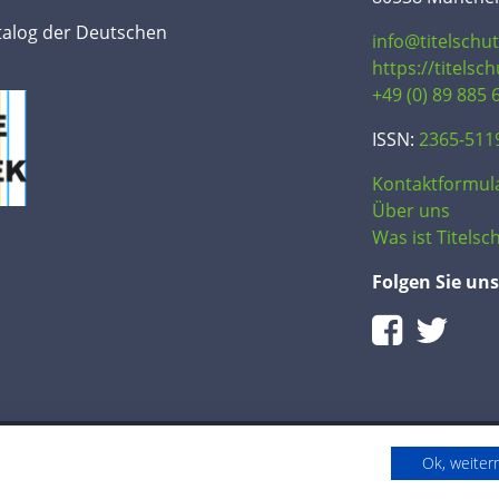
talog der Deutschen
info@titelschu
https://titelsc
+49 (0) 89 885 
ISSN:
2365-511
Kontaktformul
Über uns
Was ist Titelsch
Folgen Sie uns
Ok, weite