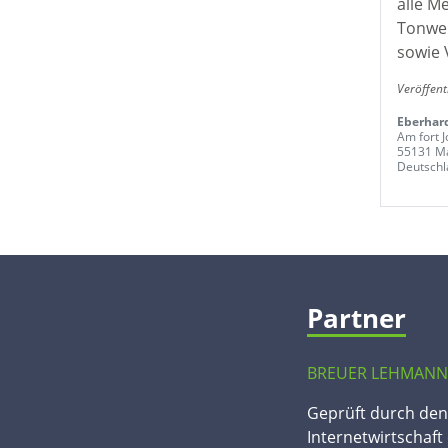
alle M
Tonwer
sowie 
Veröffent
Eberhard
Am fort J
55131 M
Deutschl
Partner
BREUER LEHMANN
Geprüft durch de
Internetwirtschaft 