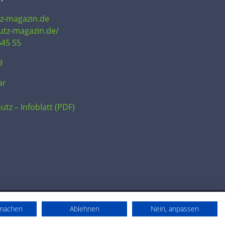
tz-magazin.de
hutz-magazin.de/
645 55
9
ar
utz – Infoblatt (PDF)
rmachen
Ablehnen
Nein, anpassen