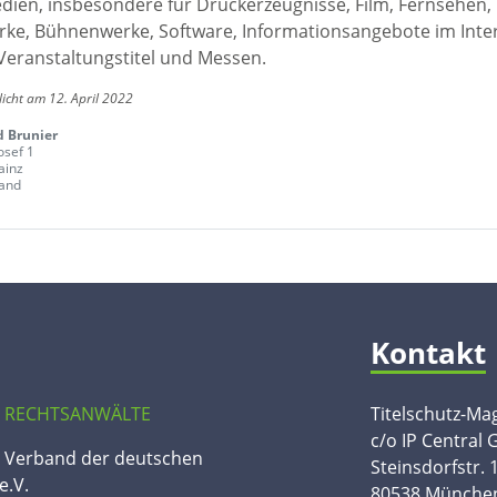
edien, insbesondere für Druckerzeugnisse, Film, Fernsehen,
ke, Bühnenwerke, Software, Informationsangebote im Inte
Veranstaltungstitel und Messen.
licht am 12. April 2022
 Brunier
osef 1
ainz
and
Kontakt
 RECHTSANWÄLTE
Titelschutz-Ma
c/o IP Central
n Verband der deutschen
Steinsdorfstr. 
e.V.
80538 Münche