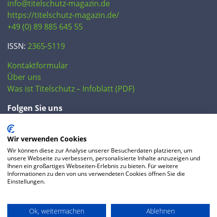
info@titelschutz-magazin.de
https://titelschutz-magazin.de/
+49 (0) 89 885 645 55
ISSN:
2365-5119
Kontaktformular
Über uns
Was ist Titelschutz – Infoblatt (PDF)
Folgen Sie uns
Wir verwenden Cookies
Wir können diese zur Analyse unserer Besucherdaten platzieren, um
unsere Webseite zu verbessern, personalisierte Inhalte anzuzeigen und
Ihnen ein großartiges Webseiten-Erlebnis zu bieten. Für weitere
Informationen zu den von uns verwendeten Cookies öffnen Sie die
Einstellungen.
© 2020 IP Central GmbH
Ok, weitermachen
Ablehnen
FAQ
Datenschutzerklärung
AGB
Preise