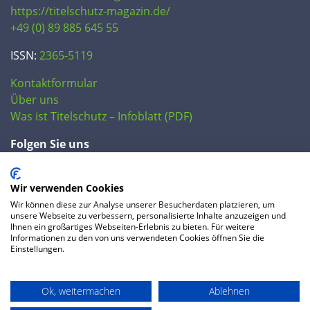
https://titelschutz-magazin.de/
+49 (0) 89 885 645 55
ISSN:
2365-5119
Kontaktformular
Über uns
Was ist Titelschutz – Infoblatt (PDF)
Folgen Sie uns
Wir verwenden Cookies
Wir können diese zur Analyse unserer Besucherdaten platzieren, um
unsere Webseite zu verbessern, personalisierte Inhalte anzuzeigen und
Ihnen ein großartiges Webseiten-Erlebnis zu bieten. Für weitere
Informationen zu den von uns verwendeten Cookies öffnen Sie die
Einstellungen.
© 2020 IP Central GmbH
Ok, weitermachen
Ablehnen
FAQ
Datenschutzerklärung
AGB
Preise