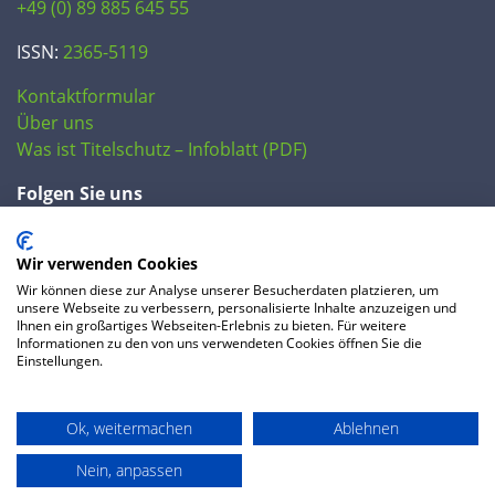
+49 (0) 89 885 645 55
ISSN:
2365-5119
Kontaktformular
Über uns
Was ist Titelschutz – Infoblatt (PDF)
Folgen Sie uns
Wir verwenden Cookies
Wir können diese zur Analyse unserer Besucherdaten platzieren, um
unsere Webseite zu verbessern, personalisierte Inhalte anzuzeigen und
Ihnen ein großartiges Webseiten-Erlebnis zu bieten. Für weitere
Informationen zu den von uns verwendeten Cookies öffnen Sie die
Einstellungen.
© 2020 IP Central GmbH
Ok, weitermachen
Ablehnen
FAQ
Datenschutzerklärung
AGB
Preise
Impressum
Nein, anpassen