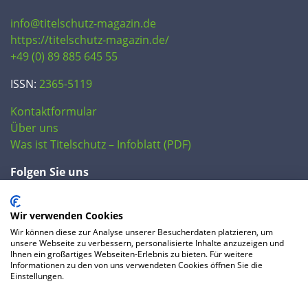
info@titelschutz-magazin.de
https://titelschutz-magazin.de/
+49 (0) 89 885 645 55
ISSN:
2365-5119
Kontaktformular
Über uns
Was ist Titelschutz – Infoblatt (PDF)
Folgen Sie uns
Wir verwenden Cookies
Wir können diese zur Analyse unserer Besucherdaten platzieren, um
unsere Webseite zu verbessern, personalisierte Inhalte anzuzeigen und
Ihnen ein großartiges Webseiten-Erlebnis zu bieten. Für weitere
Informationen zu den von uns verwendeten Cookies öffnen Sie die
Einstellungen.
© 2020 IP Central GmbH