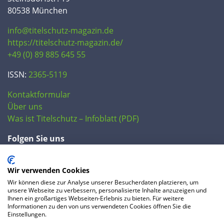
80538 München
info@titelschutz-magazin.de
https://titelschutz-magazin.de/
+49 (0) 89 885 645 55
ISSN:
2365-5119
Kontaktformular
Über uns
Was ist Titelschutz – Infoblatt (PDF)
Folgen Sie uns
Wir verwenden Cookies
Wir können diese zur Analyse unserer Besucherdaten platzieren, um
unsere Webseite zu verbessern, personalisierte Inhalte anzuzeigen und
Ihnen ein großartiges Webseiten-Erlebnis zu bieten. Für weitere
Informationen zu den von uns verwendeten Cookies öffnen Sie die
Einstellungen.