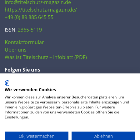
info@titelschutz-magazin.de
https://titelschutz-magazin.de/
+49 (0) 89 885 645 55
ISSN:
2365-5119
Kontaktformular
Über uns
Was ist Titelschutz – Infoblatt (PDF)
Folgen Sie uns
Wir verwenden Cookies
Wir können diese zur Analyse unserer Besucherdaten platzieren, um
unsere Webseite zu verbessern, personalisierte Inhalte anzuzeigen und
Ihnen ein großartiges Webseiten-Erlebnis zu bieten. Für weitere
Informationen zu den von uns verwendeten Cookies öffnen Sie die
Einstellungen.
© 2020 IP Central GmbH
Ok, weitermachen
Ablehnen
FAQ
Datenschutzerklärung
AGB
Preise