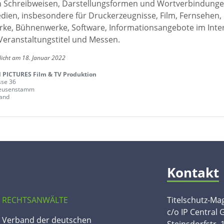
en Schreibweisen, Darstellungsformen und Wortverbindunge
edien, insbesondere für Druckerzeugnisse, Film, Fernsehen,
ke, Bühnenwerke, Software, Informationsangebote im Inte
Veranstaltungstitel und Messen.
licht am 18. Januar 2022
PICTURES Film & TV Produktion
sse 36
eusenstamm
and
Kontakt
 RECHTSANWÄLTE
Titelschutz-Ma
c/o IP Central
n Verband der deutschen