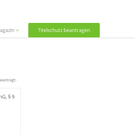
agazin
Titelschutz beantragen
beantragt:
hG, § 9