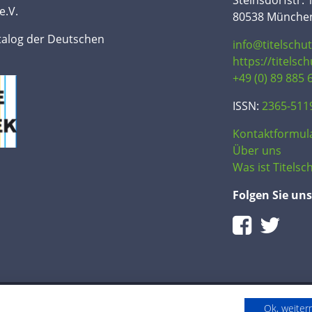
Steinsdorfstr. 
e.V.
80538 Münche
talog der Deutschen
info@titelschu
https://titelsc
+49 (0) 89 885 
ISSN:
2365-511
Kontaktformul
Über uns
Was ist Titelsch
Folgen Sie uns
Ok, weite