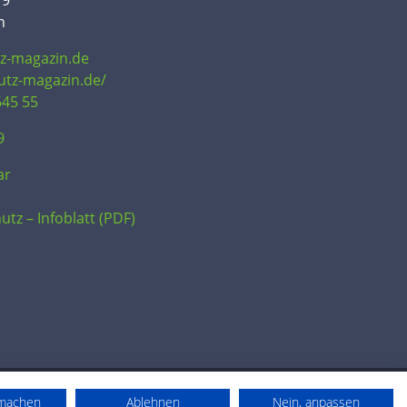
19
n
tz-magazin.de
hutz-magazin.de/
645 55
9
ar
utz – Infoblatt (PDF)
rmachen
Ablehnen
Nein, anpassen