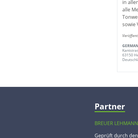
in all
alle M
Tonwer
sowie 
Veröffent
GERMAN 
Kantstra
63150 H
Deutschl
Partner
BREUER LEHMANN
Geprüft durch de