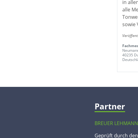
in all
alle M
Tonwer
sowie 
Veröffent
Fachmed
Neumann
40235 Du
Deutschl
Partner
BREUER LEHMANN
Geprüft durch de