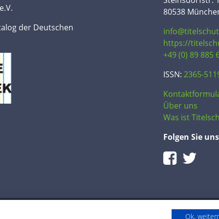
Steinsdorfstr. 
e.V.
80538 Münche
talog der Deutschen
info@titelschu
https://titelsc
+49 (0) 89 885 
ISSN:
2365-511
Kontaktformul
Über uns
Was ist Titelsch
Folgen Sie uns
Ok, weite