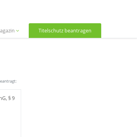
agazin
Titelschutz beantragen
beantragt:
hG, § 9