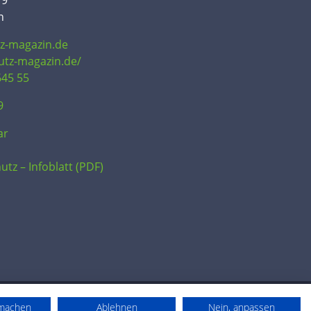
19
n
tz-magazin.de
hutz-magazin.de/
645 55
9
ar
utz – Infoblatt (PDF)
rmachen
Ablehnen
Nein, anpassen