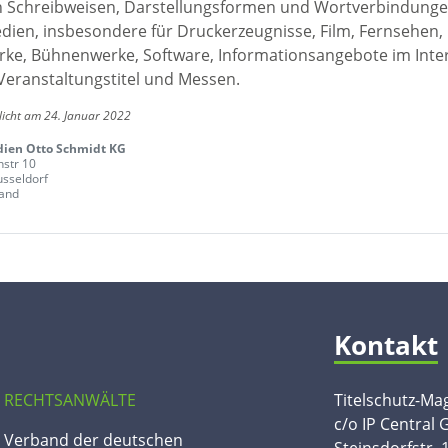
en Schreibweisen, Darstellungsformen und Wortverbindunge
edien, insbesondere für Druckerzeugnisse, Film, Fernsehen,
ke, Bühnenwerke, Software, Informationsangebote im Inte
Veranstaltungstitel und Messen.
licht am 24. Januar 2022
ien Otto Schmidt KG
str 10
sseldorf
and
Kontakt
 RECHTSANWÄLTE
Titelschutz-Ma
c/o IP Central
n Verband der deutschen