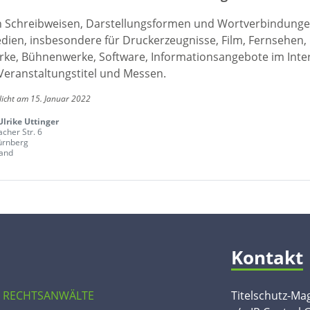
en Schreibweisen, Darstellungsformen und Wortverbindunge
edien, insbesondere für Druckerzeugnisse, Film, Fernsehen,
ke, Bühnenwerke, Software, Informationsangebote im Inte
Veranstaltungstitel und Messen.
licht am 15. Januar 2022
Ulrike Uttinger
her Str. 6
ürnberg
and
Kontakt
 RECHTSANWÄLTE
Titelschutz-Ma