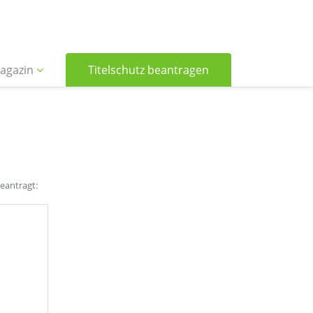
agazin
Titelschutz beantragen
beantragt: