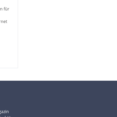
n für
rnet
gazin