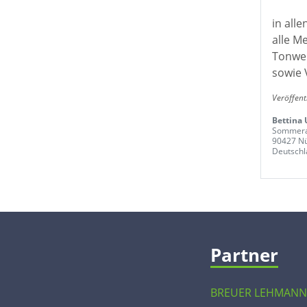
in all
alle M
Tonwer
sowie 
Veröffent
Bettina 
Sommerac
90427 N
Deutschl
Partner
BREUER LEHMANN