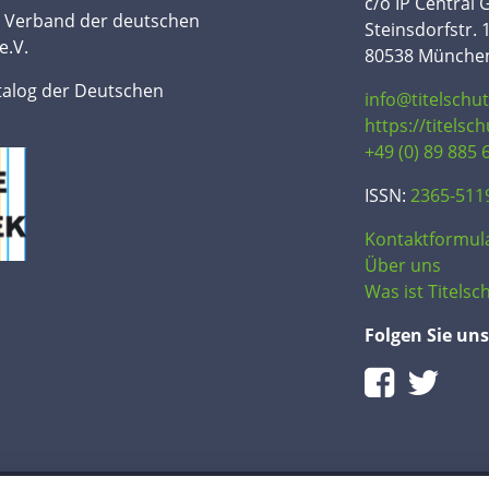
c/o IP Central
n Verband der deutschen
Steinsdorfstr. 
e.V.
80538 Münche
talog der Deutschen
info@titelschu
https://titelsc
+49 (0) 89 885 
ISSN:
2365-511
Kontaktformul
Über uns
Was ist Titelsch
Folgen Sie uns