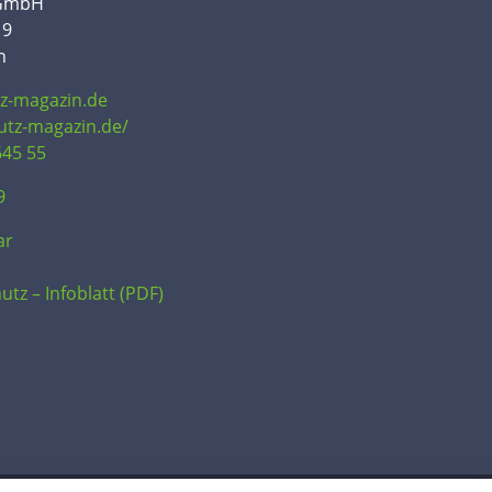
 GmbH
19
n
tz-magazin.de
hutz-magazin.de/
645 55
9
ar
utz – Infoblatt (PDF)