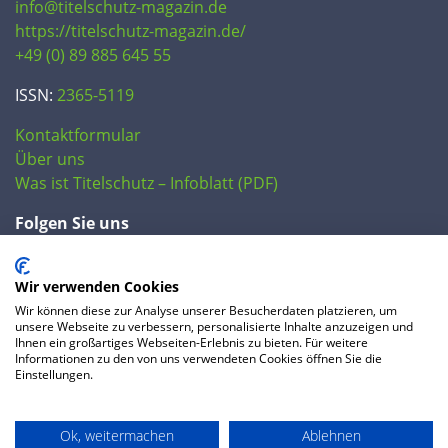
info@titelschutz-magazin.de
https://titelschutz-magazin.de/
+49 (0) 89 885 645 55
ISSN:
2365-5119
Kontaktformular
Über uns
Was ist Titelschutz – Infoblatt (PDF)
Folgen Sie uns
Wir verwenden Cookies
Wir können diese zur Analyse unserer Besucherdaten platzieren, um
unsere Webseite zu verbessern, personalisierte Inhalte anzuzeigen und
Ihnen ein großartiges Webseiten-Erlebnis zu bieten. Für weitere
Informationen zu den von uns verwendeten Cookies öffnen Sie die
Einstellungen.
© 2020 IP Central GmbH
Ok, weitermachen
Ablehnen
FAQ
Datenschutzerklärung
AGB
Preise