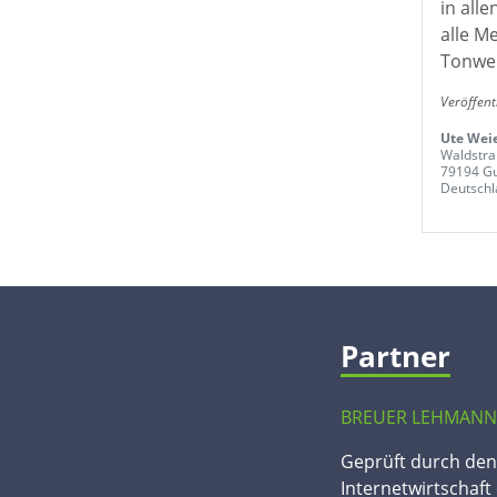
in all
alle M
Tonwe
Veröffent
Ute Wei
Waldstra
79194 Gu
Deutschl
Partner
BREUER LEHMANN
Geprüft durch de
Internetwirtschaft 