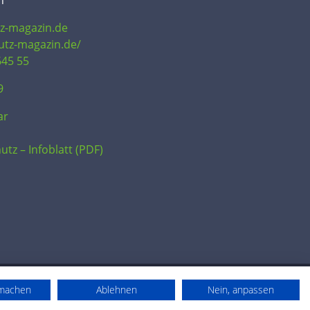
n
tz-magazin.de
hutz-magazin.de/
645 55
9
ar
utz – Infoblatt (PDF)
rmachen
Ablehnen
Nein, anpassen