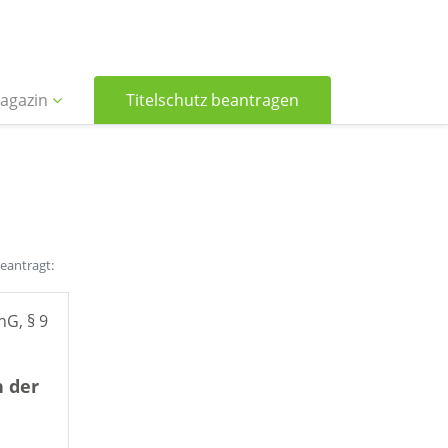
agazin
Titelschutz beantragen
beantragt:
hG, § 9
h der