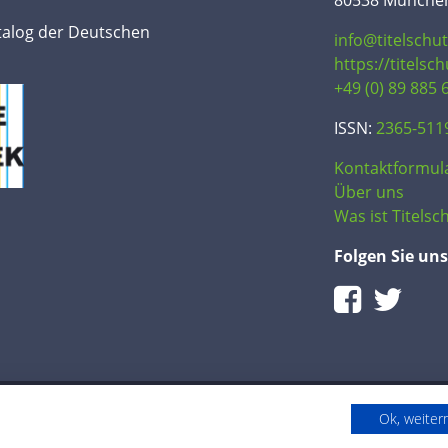
80538 Münche
talog der Deutschen
info@titelschu
https://titelsc
+49 (0) 89 885 
ISSN:
2365-511
Kontaktformul
Über uns
Was ist Titelsch
Folgen Sie uns
Ok, weite