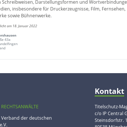
en Schreibweisen, Darstellungsformen und Wortverbindunge
edien, insbesondere für Druckerzeugnisse, Film, Fernsehen,
rke sowie Bühnenwerke.
licht am 18. Januar 2022
ershausen
ße 43a
ndelfingen
and
Kontakt
 RECHTSANWÄLTE
Titelschutz-Ma
c/o IP Central
n Verband der deutschen
Steinsdorfstr. 
e.V.