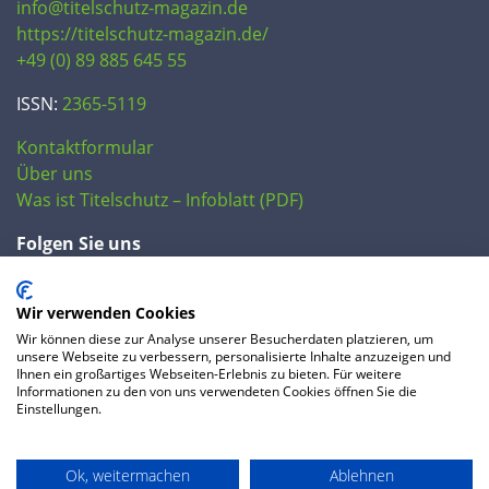
info@titelschutz-magazin.de
https://titelschutz-magazin.de/
+49 (0) 89 885 645 55
ISSN:
2365-5119
Kontaktformular
Über uns
Was ist Titelschutz – Infoblatt (PDF)
Folgen Sie uns
Wir verwenden Cookies
Wir können diese zur Analyse unserer Besucherdaten platzieren, um
unsere Webseite zu verbessern, personalisierte Inhalte anzuzeigen und
Ihnen ein großartiges Webseiten-Erlebnis zu bieten. Für weitere
Informationen zu den von uns verwendeten Cookies öffnen Sie die
Einstellungen.
© 2020 IP Central GmbH
Ok, weitermachen
Ablehnen
FAQ
Datenschutzerklärung
AGB
Preise