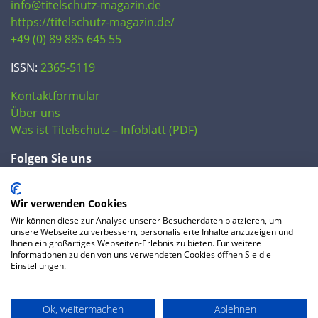
info@titelschutz-magazin.de
https://titelschutz-magazin.de/
+49 (0) 89 885 645 55
ISSN:
2365-5119
Kontaktformular
Über uns
Was ist Titelschutz – Infoblatt (PDF)
Folgen Sie uns
Wir verwenden Cookies
Wir können diese zur Analyse unserer Besucherdaten platzieren, um
unsere Webseite zu verbessern, personalisierte Inhalte anzuzeigen und
Ihnen ein großartiges Webseiten-Erlebnis zu bieten. Für weitere
Informationen zu den von uns verwendeten Cookies öffnen Sie die
Einstellungen.
© 2020 IP Central GmbH
Ok, weitermachen
Ablehnen
FAQ
Datenschutzerklärung
AGB
Preise