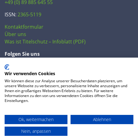
+49 (0) 89 885 645 55
ISSN:
2365-5119
Kontaktformular
Über uns
Was ist Titelschutz – Infoblatt (PDF)
Folgen Sie uns
Wir verwenden Cookies
Wir können diese zur Analyse unserer Besucherdaten platzieren, um
unsere Webseite zu verbessern, personalisierte Inhalte anzuzeigen und
Ihnen ein großartiges Webseiten-Erlebnis zu bieten. Für weitere
Informationen zu den von uns verwendeten Cookies öffnen Sie die
Einstellungen.
© 2020 IP Central GmbH
Ok, weitermachen
Ablehnen
FAQ
Datenschutzerklärung
AGB
Preise
Impressum
Nein, anpassen