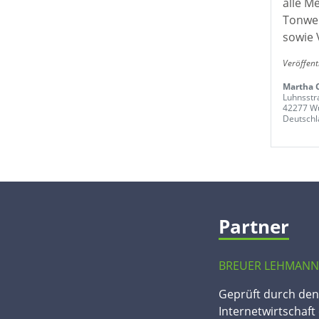
alle M
Tonwer
sowie 
Veröffent
Martha 
Luhnsstr
42277 Wu
Deutschl
Partner
BREUER LEHMANN
Geprüft durch de
Internetwirtschaft 