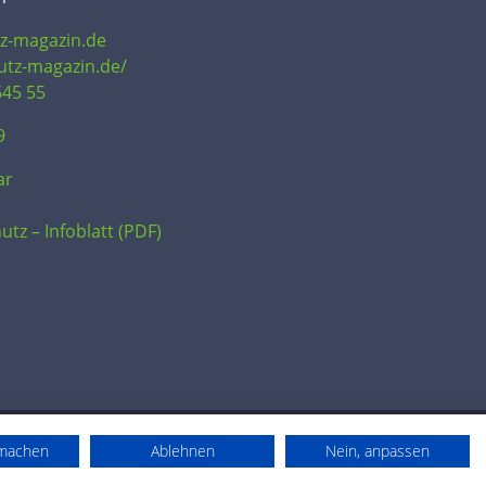
tz-magazin.de
hutz-magazin.de/
645 55
9
ar
utz – Infoblatt (PDF)
rmachen
Ablehnen
Nein, anpassen