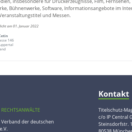
edien, insbesondere für Druckerzeugnisse, Film, Fernsehen,
ke, Bühnenwerke, Software, Informationsangebote im Inte
Veranstaltungstitel und Messen.
licht am 01. Januar 2022
Cetin
asse 146
ppertal
and
Kontakt
 RECHTSANWÄLTE
Titelschutz-Ma
c/o IP Central
n Verband der deutschen
Steinsdorfstr. 
e.V.
80538 Münche