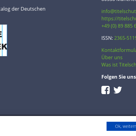
talog der Deutschen
info@titelschu
https://titelsc
+49 (0) 89 885 
ISSN:
2365-511
Kontaktformul
Über uns
Was ist Titelsch
Folgen Sie uns
Ok, weite