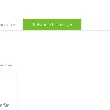
agazin
Titelschutz beantragen
beantragt:
n für