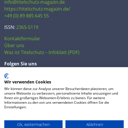
info@titelschutz-magazin.de
https://titelschutz-magazin.de/
+49 (0) 89 885 645 55
ISSN:
2365-5119
Kontaktformular
Über uns
Was ist Titelschutz – Infoblatt (PDF)
Folgen Sie uns
Wir verwenden Cookies
Wir können diese zur Analyse unserer Besucherdaten platzieren, um
unsere Webseite zu verbessern, personalisierte Inhalte anzuzeigen und
Ihnen ein großartiges Webseiten-Erlebnis zu bieten. Für weitere
Informationen zu den von uns verwendeten Cookies öffnen Sie die
Einstellungen.
© 2020 IP Central GmbH
Ok, weitermachen
Ablehnen
FAQ
Datenschutzerklärung
AGB
Preise