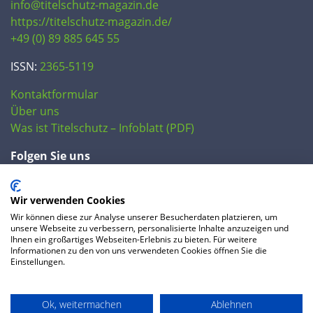
info@titelschutz-magazin.de
https://titelschutz-magazin.de/
+49 (0) 89 885 645 55
ISSN:
2365-5119
Kontaktformular
Über uns
Was ist Titelschutz – Infoblatt (PDF)
Folgen Sie uns
Wir verwenden Cookies
Wir können diese zur Analyse unserer Besucherdaten platzieren, um
unsere Webseite zu verbessern, personalisierte Inhalte anzuzeigen und
Ihnen ein großartiges Webseiten-Erlebnis zu bieten. Für weitere
Informationen zu den von uns verwendeten Cookies öffnen Sie die
Einstellungen.
© 2020 IP Central GmbH
Ok, weitermachen
Ablehnen
FAQ
Datenschutzerklärung
AGB
Preise