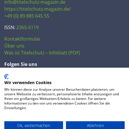
info@titelschutz-magazin.de
https://titelschutz-magazin.de/
+49 (0) 89 885 645 55
ISSN:
2365-5119
Kontaktformular
Über uns
Was ist Titelschutz – Infoblatt (PDF)
Folgen Sie uns
Wir verwenden Cookies
Wir können diese zur Analyse unserer Besucherdaten platzieren, um
unsere Webseite zu verbessern, personalisierte Inhalte anzuzeigen und
Ihnen ein großartiges Webseiten-Erlebnis zu bieten. Für weitere
Informationen zu den von uns verwendeten Cookies öffnen Sie die
Einstellungen.
© 2020 IP Central GmbH
Ok, weitermachen
Ablehnen
FAQ
Datenschutzerklärung
AGB
Preise