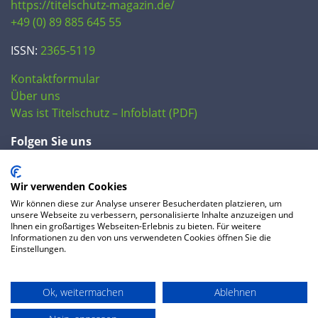
https://titelschutz-magazin.de/
+49 (0) 89 885 645 55
ISSN:
2365-5119
Kontaktformular
Über uns
Was ist Titelschutz – Infoblatt (PDF)
Folgen Sie uns
Wir verwenden Cookies
Wir können diese zur Analyse unserer Besucherdaten platzieren, um
unsere Webseite zu verbessern, personalisierte Inhalte anzuzeigen und
Ihnen ein großartiges Webseiten-Erlebnis zu bieten. Für weitere
Informationen zu den von uns verwendeten Cookies öffnen Sie die
Einstellungen.
© 2020 IP Central GmbH
Ok, weitermachen
Ablehnen
FAQ
Datenschutzerklärung
AGB
Preise
Impressum