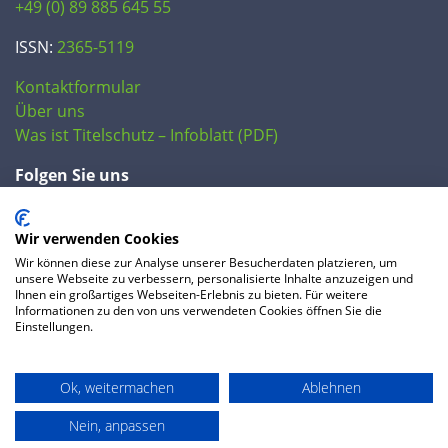
+49 (0) 89 885 645 55
ISSN:
2365-5119
Kontaktformular
Über uns
Was ist Titelschutz – Infoblatt (PDF)
Folgen Sie uns
Wir verwenden Cookies
Wir können diese zur Analyse unserer Besucherdaten platzieren, um
unsere Webseite zu verbessern, personalisierte Inhalte anzuzeigen und
Ihnen ein großartiges Webseiten-Erlebnis zu bieten. Für weitere
Informationen zu den von uns verwendeten Cookies öffnen Sie die
Einstellungen.
© 2020 IP Central GmbH
Ok, weitermachen
Ablehnen
FAQ
Datenschutzerklärung
AGB
Preise
Impressum
Nein, anpassen