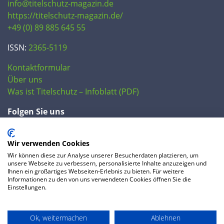
info@titelschutz-magazin.de
https://titelschutz-magazin.de/
+49 (0) 89 885 645 55
ISSN:
2365-5119
Kontaktformular
Über uns
Was ist Titelschutz – Infoblatt (PDF)
Folgen Sie uns
Wir verwenden Cookies
Wir können diese zur Analyse unserer Besucherdaten platzieren, um
unsere Webseite zu verbessern, personalisierte Inhalte anzuzeigen und
Ihnen ein großartiges Webseiten-Erlebnis zu bieten. Für weitere
Informationen zu den von uns verwendeten Cookies öffnen Sie die
Einstellungen.
© 2020 IP Central GmbH
Ok, weitermachen
Ablehnen
FAQ
Datenschutzerklärung
AGB
Preise