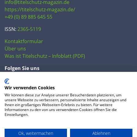
info@titelschutz-magazin.de
https://titelschutz-magazin.de/
+49 (0) 89 885 645 55
ISSN:
2365-5119
Kontaktformular
Über uns
Was ist Titelschutz – Infoblatt (PDF)
Folgen Sie uns
Wir verwenden Cookies
Wir können diese zur Analyse unserer Besucherdaten platzieren, um
unsere Webseite zu verbessern, personalisierte Inhalte anzuzeigen und
Ihnen ein großartiges Webseiten-Erlebnis zu bieten. Für weitere
Informationen zu den von uns verwendeten Cookies öffnen Sie die
Einstellungen.
© 2020 IP Central GmbH
Ok, weitermachen
Ablehnen
FAQ
Datenschutzerklärung
AGB
Preise