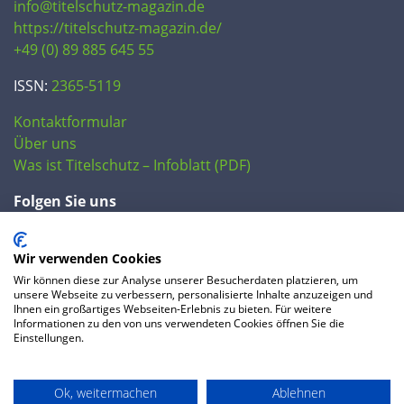
info@titelschutz-magazin.de
https://titelschutz-magazin.de/
+49 (0) 89 885 645 55
ISSN:
2365-5119
Kontaktformular
Über uns
Was ist Titelschutz – Infoblatt (PDF)
Folgen Sie uns
Wir verwenden Cookies
Wir können diese zur Analyse unserer Besucherdaten platzieren, um
unsere Webseite zu verbessern, personalisierte Inhalte anzuzeigen und
Ihnen ein großartiges Webseiten-Erlebnis zu bieten. Für weitere
Informationen zu den von uns verwendeten Cookies öffnen Sie die
Einstellungen.
© 2020 IP Central GmbH
Ok, weitermachen
Ablehnen
FAQ
Datenschutzerklärung
AGB
Preise