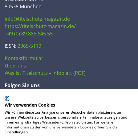
80538 München
info@titelschutz-magazin.de
https://titelschutz-magazin.de/
+49 (0) 89 885 645 55
ISSN:
2365-5119
Kontaktformular
Über uns
Was ist Titelschutz – Infoblatt (PDF)
Folgen Sie uns
Wir verwenden Cookies
Wir können diese zur Analyse unserer Besucherdaten platzieren, um
unsere Webseite zu verbessern, personalisierte Inhalte anzuzeigen und
Ihnen ein großartiges Webseiten-Erlebnis zu bieten. Für weitere
Informationen zu den von uns verwendeten Cookies öffnen Sie die
Einstellungen.