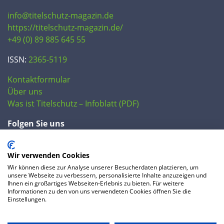
info@titelschutz-magazin.de
https://titelschutz-magazin.de/
+49 (0) 89 885 645 55
ISSN:
2365-5119
Kontaktformular
Über uns
Was ist Titelschutz – Infoblatt (PDF)
Folgen Sie uns
Wir verwenden Cookies
Wir können diese zur Analyse unserer Besucherdaten platzieren, um
unsere Webseite zu verbessern, personalisierte Inhalte anzuzeigen und
Ihnen ein großartiges Webseiten-Erlebnis zu bieten. Für weitere
Informationen zu den von uns verwendeten Cookies öffnen Sie die
Einstellungen.
© 2020 IP Central GmbH