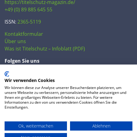
https://titelschutz-magazin.de/
+49 (0) 89 885 645 55
ISSN:
2365-5119
Kontaktformular
Über uns
Was ist Titelschutz – Infoblatt (PDF)
Folgen Sie uns
Wir verwenden Cookies
Wir können diese zur Analyse unserer Besucherdaten platzieren, um
unsere Webseite zu verbessern, personalisierte Inhalte anzuzeigen und
Ihnen ein großartiges Webseiten-Erlebnis zu bieten. Für weitere
Informationen zu den von uns verwendeten Cookies öffnen Sie die
Einstellungen.
© 2020 IP Central GmbH
Ok, weitermachen
Ablehnen
FAQ
Datenschutzerklärung
AGB
Preise
Impressum